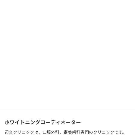
辺久之条 こよみ
べくのじょうこよみ
KOYOMI BEKUNOJYO
ホワイトニングコーディネーター
辺久クリニックは、口腔外科、審美歯科専門のクリニックです。