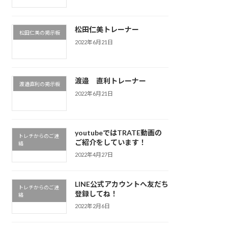
松田仁美トレーナー
松田仁美の掲示板
2022年6月21日
渡邉 直利トレーナー
渡邉直利の掲示板
2022年6月21日
youtubeではTRATE動画の
トレチからのご連
ご紹介をしています！
絡
2022年4月27日
LINE公式アカウントへ友だち
トレチからのご連
登録してね！
絡
2022年2月6日