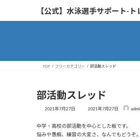
コ
ナ
【公式】水泳選手サポート-ト
ン
ビ
テ
ゲ
ン
ー
ツ
シ
へ
ョ
ス
ン
キ
に
ッ
移
TOP
フリーカテゴリー
部活動スレッド
プ
動
部活動スレッド
最
2021年7月27日
2021年7月27日
adm
終
更
中学・高校の部活動を中心とした板です。
新
日
悩みや愚痴、練習の大変さ、なんでもどうぞ
時