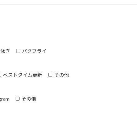
平泳ぎ
バタフライ
ベストタイム更新
その他
gram
その他