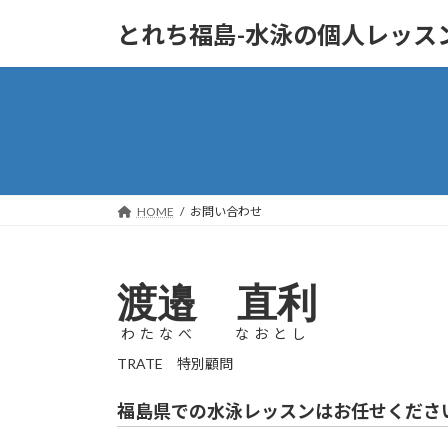
コ
ナ
とれち福島-水泳の個人レッス
ン
ビ
テ
ゲ
ン
ー
ツ
シ
へ
ョ
ス
ン
キ
に
ッ
移
HOME
お問い合わせ
プ
動
渡邉 直利
わたなべ なおとし
TRATE 特別顧問
福島県での水泳レッスンはお任せくださ